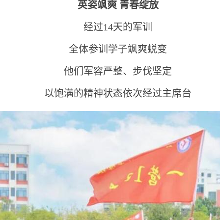
英姿飒爽
青春绽放
经过14天的军训
全体参训学子飒爽蜕变
他们军容严整、步伐坚定
以饱满的精神状态依次经过主席台