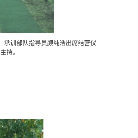
，承训部队指导员颜纯浩出席结营仪
亮主持。