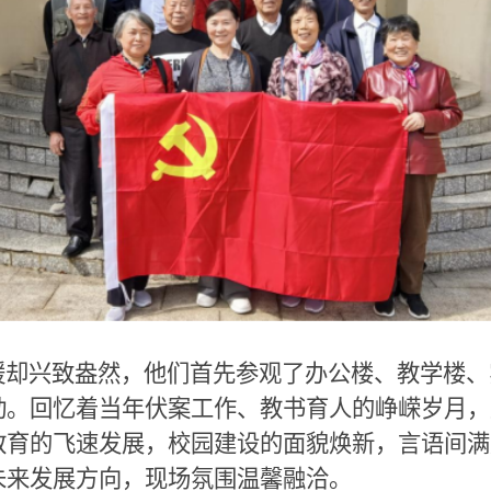
却兴致盎然，他们首先参观了办公楼、教学楼、
动。回忆着当年伏案工作、教书育人的峥嵘岁月，
教育的飞速发展，校园建设的面貌焕新，言语间满
未来发展方向，现场氛围温馨融洽。