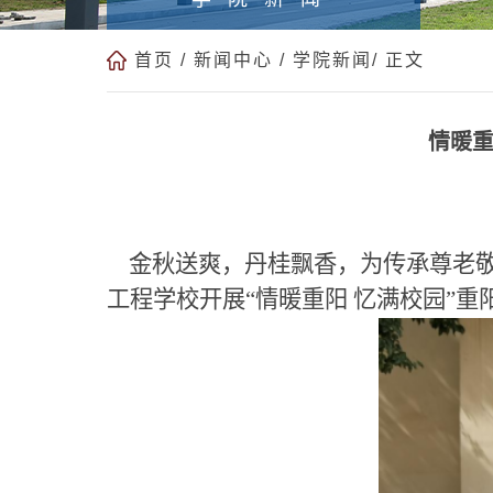
首页
/
新闻中心
/
学院新闻
/ 正文
情暖重
金秋送爽，丹桂飘香，为传承尊老敬老
工程学校开展“情暖重阳 忆满校园”