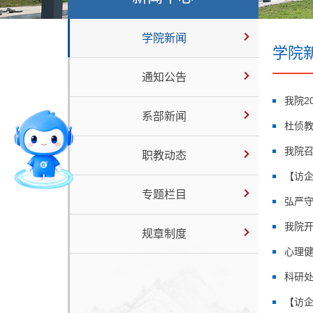
学院新闻
学院
通知公告
我院2
系部新闻
杜侦
我院召
职教动态
【访
专题栏目
弘严守
我院
规章制度
心理健
科研
【访