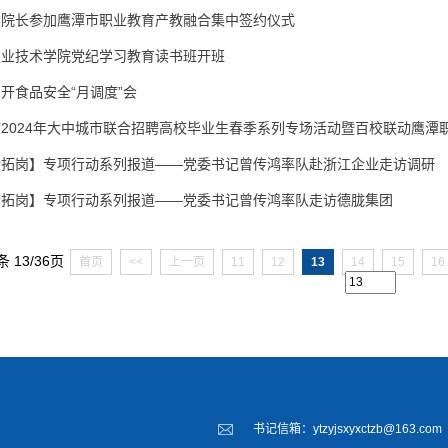
春院长参加鹰潭市职业教育产教融合集中签约仪式
职业技术学院党纪学习教育读书班开班
开食品安全“月调度”会
2024年大中城市联合招聘高校毕业生春季系列专场活动暨百校联动鹰潭
企拓岗】专项行动系列报道——党委书记曾传鸿率队赴浙江企业走访调研
企拓岗】专项行动系列报道——党委书记曾传鸿率队走访德胧集团
条 13/36页
首页
<<
上一页
11
12
13
14
15
16
书记信箱：ytzyjsxyxctzb@163.com