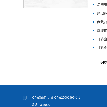
易想
鹰潭
我院召
鹰潭市
【访
【访
540
ICP备案编号：赣ICP备20001999号-1
邮编：335000