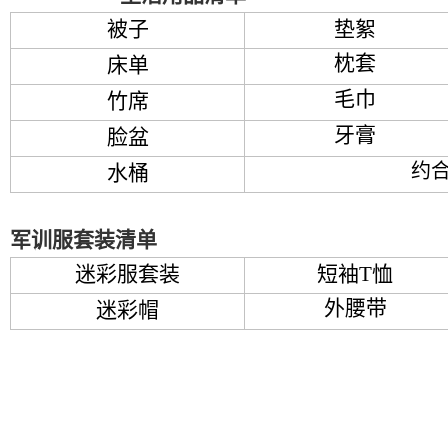
被子
垫絮
枕套
床单
毛巾
竹席
牙膏
脸盆
约合
水桶
军训服套装清单
迷彩服套装
短袖T恤
外腰带
迷彩帽