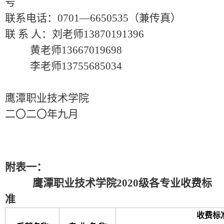
号
联系电话：
0701—
6650535（兼传真）
联
系
人：刘老师
13870191396
黄老师
13667019698
李老师13755685034
鹰潭职业技术学院
二〇二〇年九月
附表一：
鹰潭职业技术学院
2020级各专业收费标
准
收费标