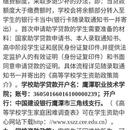
缴费额度，采取多退少补的办法，即：当贷款
额度大于缴费额时，学校会将余额部分转入至
学生的银行卡当中
(
银行卡随录取通知书一并寄
出）。首次申请助学贷款的学生需要准备的材
料：国家助学贷款申请书、本人录取通知书、
高中阶段学生证和居民身份证复印件
,
并提供法
定监护人的有效证明（身份证复印件）和书面
同意申请贷款的证明。具体流程详见随录取通
知书一并寄出的《高等学校学生资助政策简
介》。
学校助学贷款开户名：鹰潭职业技术学
院；账号：
36050166016100000239；开户
行：中国建设银行鹰潭市三角线支行。
（《高
等学校学生家庭困难调查表》可在学生资助中
心网站下载
http
：
//www.xszz.cee.
e
du.cn
）。