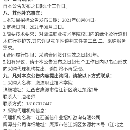
自本公告发布之日起
1个工作日。
八、其他补充事宜：
1.本项目招标公告发布日期：2021年0
8
月
04
日。
2.定标日期：2021年0
8
月
13
日。
3.简要技术要求：
对鹰潭职业技术学院校园内的绿化及行道树
木进行养护等
,其它详见
竞争性谈判
文件第
三
章
二、采购服务
需求。
4.合同履行期限：
采购合同签订生效之日起
1年。
5
.如有异议，请于本公告发布之日起七个工作日内以书面形式
向采购代理机构提出，逾期将不再受理。
九、凡对本次公告内容提出询问，请按以下方式联系：
1.
采购人名称：鹰潭职业技术学院
详细地址：江西省鹰潭市信江新区滨江东路
2号
联系人：唐老师
联系方式：
18107017447
2.
采购代理机构信息：
代理机构名称：江西诚信伟业招标咨询有限公司
鹰潭分公司详细地址：鹰潭市信江新区茅源村
79号（江北之