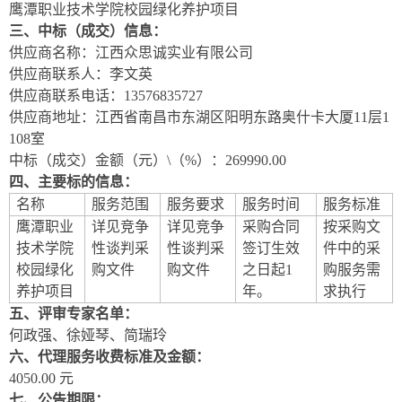
鹰潭职业技术学院校园绿化养护项目
三、中标（成交）信息：
供应商名称：江西众思诚实业有限公司
供应商联系人：
李文英
供应商联系电话：
13576835727
供应商地址：
江西省
南昌市东湖区阳明东路奥什卡大厦
11层1
108室
中标（成交）金额（元）
\（%）：
269990
.00
四、主要标的信息：
名称
服务范围
服务要求
服务时间
服务标准
鹰潭职业
详见竞争
详见竞争
采购合同
按采购文
技术学院
性谈判采
性谈判采
签订生效
件中的采
校园绿化
购文件
购文件
之日起1
购服务需
养护项目
年。
求执行
五、评审专家名单：
何政强、徐娅琴
、
简瑞玲
六、代理服务收费标准及金额：
4
05
0.00 元
七、公告期限：