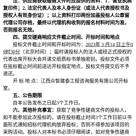
注：
供应商
获取磋商
文件时应提供的资料
：
1．营业执照
复印件
；
2. 法定代表人及本人身份证（或法人代表授权书及
授权人有效身份证）；
以上资料打印两份加盖投标人公章留
代理公司存档，最终以代理机构收到的报名材料时间为准，
否则报名无效。
四
、提交磋商响应文件截止时间、开标时间和地点
投标文件截止时间和开标时间为
：
2023年
3
月
14
日
上午
0
9
时
30
分
（北京时
间）；
届时请投标人的法人或经正式授权的
代表出席开标大会并递交纸质标书单独密封。投标文件必须
在投标截止时间前送达开标指定地点，投标文件提交后不予
退还。
开
标
地
点：
江西众智建泰工程咨询服务有限公司开标
室
。
五
、公告期限
自本公告发布之日起
3
个工作日。
六
、
其他
补充事宜：
获取了竞争性磋商文件的投标人，
如不能参加此次投标的，请在投标截止时间
3个工作日前以书
面形式通知招标代理机构放弃投标；否则不得参加该项目的
采购活动。
投标人对本标书必须仔细阅读，如对竞争性磋商