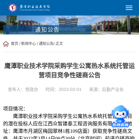
通知公告
首页
/
新闻中心
/
通知公告
/ 正文
鹰潭职业技术学院采购学生公寓热水系统托管运
营项目竞争性磋商公告
发布人：党政办
时间：2023-03-01
来源：后勤产业处
项目情况：
鹰潭职业技术学院采购学生公寓热水系统托管运营项目
的
潜在投标人应在江西众智建泰工程咨询服务有限公司（地
址：
鹰潭市月湖区梅园翠林
1栋109店面
）获取竞争性磋商文
件，并于
2023
年
3
月
14
日
09点
30
分（北京时间）前递交磋商响