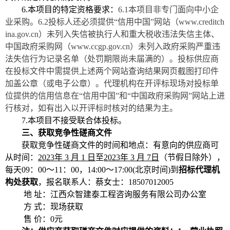
6
.本项目的特定资格要求：
6.1本项目非专门面向中小企
业采购。6.2
投标人还必须提供
“信用中国”网站（www.creditch
ina.gov.cn）未列入失信被执行人和重大税收违法失信主体、
中国政府采购网（www.ccgp.gov.cn）未列入政府采购严重违
法失信行为记录名单（处罚期限尚未届满的）。投标供应商
在投标文件中需提供上述两个网站查询结果网页截图打印件
加盖公章（或电子公章）。代理机构在开评标现场对投标单
位提供的信用信息在“信用中国”和“中国政府采购网”网站上进
行核对，如有出入以开评标时核对的结果为主。
7.
本项目不接受联合体投标。
三、获取竞争性磋商文件
获取竞争性磋商文件的时间和地点：有意向的供应商可
从
时间：
2023年
3
月
1
日
至
2023年
3
月
7
日
（节假日除外），
每天
09：
0
0～11：00，1
4
:00～17:00(北京时间)到
招标代理机
构处获取
，报名联系人：蔡女士：
18507012005
地
址：江西众智建泰工程咨询服务有限公司办公室
方
式：现场获取
售
价：
0元