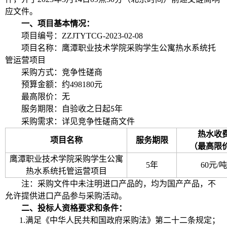
应文件。
一、项目基本情况：
项目编号：
ZZJTYTCG
-
2023
-
02-08
项目名称：
鹰潭职业技术学院采购学生公寓热水系统托
管运营项目
采购方式：
竞争性磋商
预算金额：
约
498180元
最高限价：无
服务期限
：
自验收之日起
年
5
采购需求：详见竞争性磋商文件
热水收
项目
名称
服务期限
（最高限
鹰潭职业技术学院采购学生公寓
5年
6
0
元
/吨
热水系统托管运营项目
注：采购文件中未注明进口产品的，均为国产产品，不
允许提供进口产品参与采购活动。
二、
投标人资格要求和条件：
1.满足《中华人民共和国政府采购法》第二十二条规定；