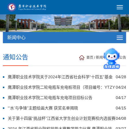
新闻中心
通知公告
首页
/
新闻中心
/
通知公告
鹰潭职业技术学院关于2024年江西省社会科学“十四五”基金
04/28
项目拟推荐申报公示
鹰潭职业技术学院二轮电瓶车充电桩项目（项目编号：YTZY
04/24
JSXYCG-2024-4-17）成交结果公示
鹰潭职业技术学院二轮电瓶车充电项目招标公告
04/17
“‘水’与争锋”主题绘画大赛 获奖名单揭晓
04/15
关于第十四届“挑战杯”江西省大学生创业计划竞赛校内选拔赛
04/08
的公示
2024 年江西省职业院校技能大赛教学能力比赛 鹰潭职业技
03/27