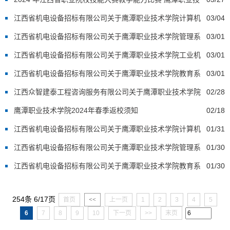
术学院参赛团队信息公示
江西省机电设备招标有限公司关于鹰潭职业技术学院计算机
03/04
等设备采购项目（项目编号：JXTC2023110136）暂停公告
江西省机电设备招标有限公司关于鹰潭职业技术学院管理系
03/01
实训设备采购项目结果公示
江西省机电设备招标有限公司关于鹰潭职业技术学院工业机
03/01
器人实训设备采购项目结果公示
江西省机电设备招标有限公司关于鹰潭职业技术学院教育系
03/01
实训室建设项目结果公示
江西众智建泰工程咨询服务有限公司关于鹰潭职业技术学院
02/28
超市招租项目（采购编号：ZZJTYTCG-2023-12-105）中标（成
鹰潭职业技术学院2024年春季返校须知
02/18
交）结果更正公告01
江西省机电设备招标有限公司关于鹰潭职业技术学院计算机
01/31
等设备采购项目（项目编号：JXTC2023110136）电子化公开招标
江西省机电设备招标有限公司关于鹰潭职业技术学院管理系
01/30
公告
实训设备采购项目（项目编号：JXTC2023110153）电子化公开招
江西省机电设备招标有限公司关于鹰潭职业技术学院教育系
01/30
标公告
实训室建设项目（项目编号 ：JXTC2023110154）电子化公开招
254条 6/17页
首页
<<
上一页
1
2
3
4
5
标公告
6
7
8
9
10
下一页
>>
末页