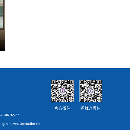
官方微信
招就办微信
86765271
ov.cn/wsxf/defaultmain