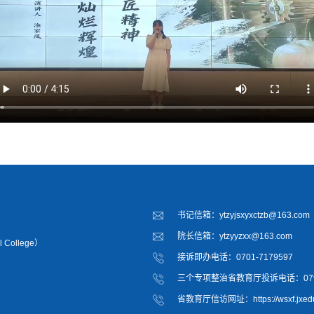
书记信箱：ytzyjsxyxctzb@163.com
院长信箱：ytzyyzxx@163.com
 College）
接诉即办电话：0701-7179597
三个专项整治省教育厅投诉电话：0791-
省教育厅信访网址：https://wsxf.jxedu.g