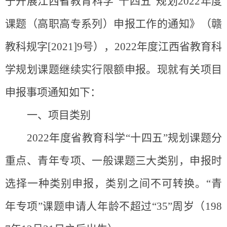
于
开展
江西省
教育科学
“十四五”规划2022年度
课题（高职高专系列）申报工作的通知》
（赣
教科规
字
[202
1]9
号）
，
2022年度江西省教育科
学规划课题继续实行限额申报。
现就有关项目
申报事项通知如下
：
一、
项目类别
202
2
年度省
教育科学
“十四五”规划课题
分
重点
、
青年专项
、
一般课题
三
大
类
别
，
申报时
选择一种类别申报，类别之间不可转换。
“青
年专项”课题申请人年龄不超过“35”周岁（198