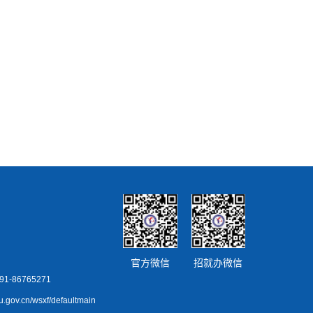
官方微信
招就办微信
86765271
ov.cn/wsxf/defaultmain