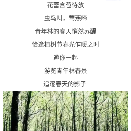
花蕾含苞待放
虫鸟叫，莺燕啼
青年林的春天悄然苏醒
恰逢植树节春光乍暖之时
邀你一起
游览青年林春景
追逐春天的影子