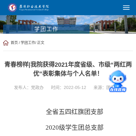
学团工作
首页
/
学团工作
/ 正文
青春榜样|我院获得2021年度省级、市级“两红两
优”表彰集体与个人名单！
发布人：党政办
时间：2022-05-12
来源：团委
全省五四红旗团支部
2020级学生团总支部