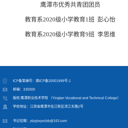
鹰潭市优秀共青团团员
教育系
2020级小学教育1班 彭心怡
教育系
2020级小学教育9班 李思维
ICP备案编号：赣ICP备20001999号-1
邮编：335000
版权:鹰潭职业技术学院 （Yingtan Vocational and Technical College）
学校地址：江西省鹰潭市信江新区滨江东路2号
书记信箱：ytzyjsxyxctzb@163.com