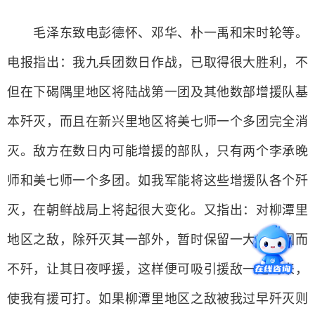
毛泽东致电彭德怀、邓华、朴一禹和宋时轮等。
电报指出：我九兵团数日作战，已取得很大胜利，不
但在下碣隅里地区将陆战第一团及其他数部增援队基
本歼灭，而且在新兴里地区将美七师一个多团完全消
灭。敌方在数日内可能增援的部队，只有两个李承晚
师和美七师一个多团。如我军能将这些增援队各个歼
灭，在朝鲜战局上将起很大变化。又指出：对柳潭里
地区之敌，除歼灭其一部外，暂时保留一大部，围而
不歼，让其日夜呼援，这样便可吸引援敌一定到来，
使我有援可打。如果柳潭里地区之敌被我过早歼灭则