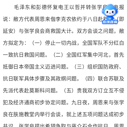
毛泽东和彭德怀复电王以哲并转张学良。电报
说：敝方代表周恩来偕李克农依约于八日赴肤施（即
延安）与张学良会商救国大计。双方会谈之问题，敝
方拟定为：（一）停止一切内战，全国军队不分红白
一致抗日救国问题。（二）全国红军集中河北，首先
抵御日本帝国主义迈进问题。（三）组织国防政府、
抗日联军具体步骤及其政纲问题。（四）联合苏联及
先派代表赴莫斯科问题。（五）贵我双方订立互不侵
犯及经济通商初步协定问题。九日夜，周恩来与张学
良在肤施教堂内举行会谈，就上述五项问题达成初步
共识。张学良提出希望争取与蒋介石合作抗日，周恩