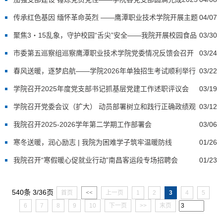
年度组织生活会和民主评议党员工作
传承红色基因 缅怀革命英烈 ——鹰潭职业技术学院开展主题
04/07
党日活动
聚焦3・15乱象，守护校园“舌尖”安全——我院开展校园食品
03/30
安全专项检查行动
市委第五巡察组巡察鹰潭职业技术学院党委情况反馈会召开
03/24
副市长胡春平出席并讲话
春风送暖，逐梦启航——学院2026年单独招生考试顺利举行
03/22
学院召开2025年度党支部书记抓基层党建工作述职评议会
03/19
学院召开党委会议（扩大） 动员部署树立和践行正确政绩观
03/12
学习教育工作
我院召开2025-2026学年第二学期工作部署会
03/06
寒冬送暖，润心励志 | 我院为困难学子筑牢温暖防线
01/26
我院召开“寒假暖心促就业行动”南昌客运段专场招聘会
01/23
540条 3/36页
首页
<<
上一页
1
2
3
4
5
6
7
8
9
10
下一页
>>
末页