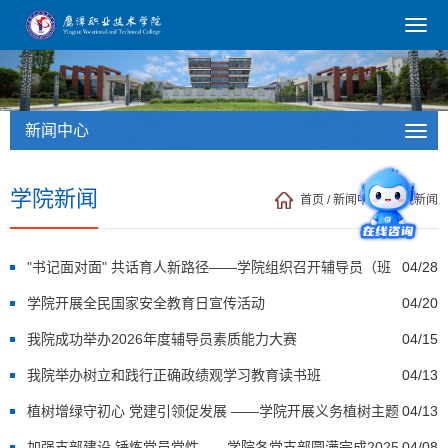
新闻中心
学院新闻
首页
/
新闻中心
/
学院新闻
"书记面对面" 共话育人新路径——学院组织召开辅导员（班
04/28
主任）座谈会
学院开展全民国家安全教育日宣传活动
04/20
我院成功举办2026年度辅导员素质能力大赛
04/15
我院举办树立和践行正确政绩观学习教育读书班
04/13
植树增绿守初心 党建引领促发展 ——学院开展义务植树主题
04/13
党日活动
加强支部建设 锤炼党员党性——学院各党支部圆满完成2025
04/08