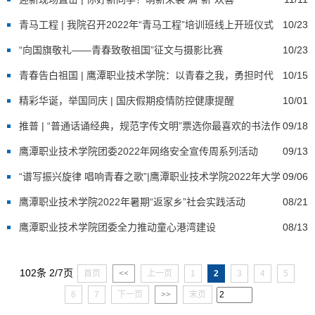
青马工程 | 我院召开2022年“青马工程”培训班线上开班仪式
10/23
“向国旗敬礼——青春致敬祖国”征文与摄影比赛
10/23
青春告白祖国 | 鹰潭职业技术学院：以青春之我，勇担时代
10/15
重任
精彩华诞，举国同庆 | 国庆假期疫情防控健康提醒
10/01
推普 | “普通话诵经典，规范字传文明”票选你最喜欢的书法作
09/18
品
鹰潭职业技术学院团委2022年网络安全宣传周系列活动
09/13
“谱写振兴旋律 唱响青春之歌”|鹰潭职业技术学院2022年大学
09/06
生暑期文化科技卫生“三下乡”社会实践活动
鹰潭职业技术学院2022年暑期“返家乡”社会实践活动
08/21
鹰潭职业技术学院团委全力推动童心港湾建设
08/13
102条 2/7页
首页
<<
上一页
1
2
3
4
5
6
7
下一页
>>
末页