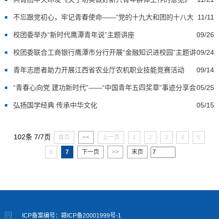
不忘跟党初心，牢记青春使命——“党的十九大和团的十八大
11/11
精神”主题团课开课了
校团委举办“新时代鹰潭青年说”主题讲座
09/26
校团委联合工商银行鹰潭市分行开展“金融知识进校园”主题讲
09/24
座
青年志愿者助力开展江西省农业厅农机职业技能竞赛活动
09/14
“青春心向党 建功新时代”——“中国青年五四奖章”事迹分享会
05/25
（鹰潭专场）
弘扬国学经典 传承中华文化
05/15
102条 7/7页
首页
<<
上一页
1
2
3
4
5
6
7
下一页
>>
末页
ICP备案编号：赣ICP备20001999号-1